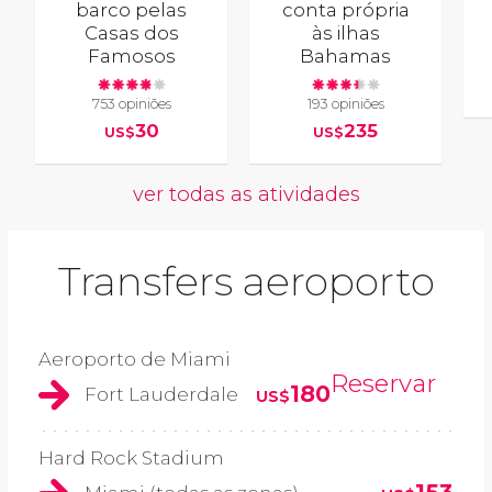
barco pelas
conta própria
Casas dos
às ilhas
Famosos
Bahamas
753 opiniões
193 opiniões
30
235
US$
US$
ver todas as atividades
Transfers aeroporto
Aeroporto de Miami
Reservar
180
Fort Lauderdale
US$
Hard Rock Stadium