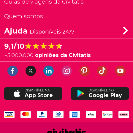
Guias de viagens da Civitatis
Quem somos
Ajuda
Disponíveis 24/7
★★★★★
★★★★★
9,1/10
+
5.000.000
opiniões da Civitatis
DISPONÍVEL NA
DISPONÍVEL NO
App Store
Google Play