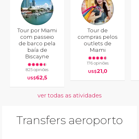
Tour por Miami
Tour de
com passeio
compras pelos
de barco pela
outlets de
baía de
Miami
Biscayne
176 opiniões
825 opiniões
21,0
US$
62,5
US$
ver todas as atividades
Transfers aeroporto