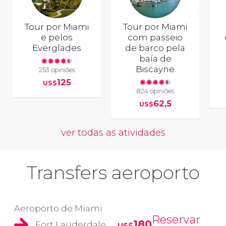
Tour por Miami
Tour por Miami
e pelos
com passeio
Everglades
de barco pela
baía de
Biscayne
253 opiniões
125
US$
824 opiniões
62,5
US$
ver todas as atividades
Transfers aeroporto
Aeroporto de Miami
Reservar
180
Fort Lauderdale
US$