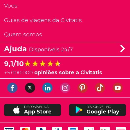
Voos
Guias de viagens da Civitatis
Quem somos
Ajuda
Disponíveis 24/7
★★★★★
★★★★★
9,1/10
+
5.000.000
opiniões sobre a Civitatis
DISPONÍVEL NA
DISPONÍVEL NO
App Store
Google Play