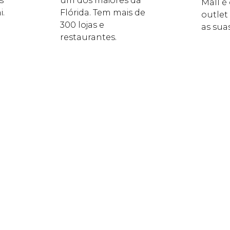
s
um dos maiores da
Mall é
i.
Flórida. Tem mais de
outlet
300 lojas e
as suas
restaurantes.