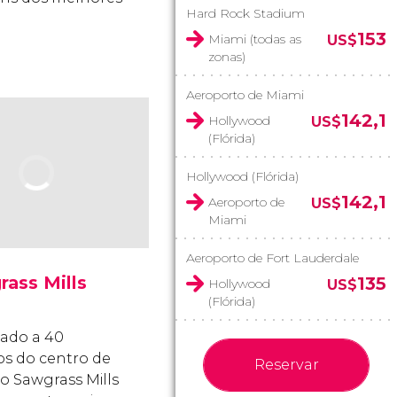
Hard Rock Stadium
153
Miami (todas as
US$
zonas)
Aeroporto de Miami
142,1
Hollywood
US$
(Flórida)
Hollywood (Flórida)
142,1
Aeroporto de
US$
Miami
Aeroporto de Fort Lauderdale
ass Mills
135
Hollywood
US$
(Flórida)
zado a 40
s do centro de
Reservar
 o Sawgrass Mills