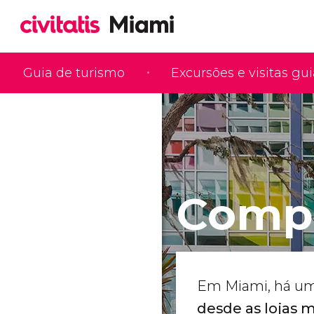
Guia de turismo
Excursões e visitas gu
Comp
Em Miami, há uma
desde as lojas 