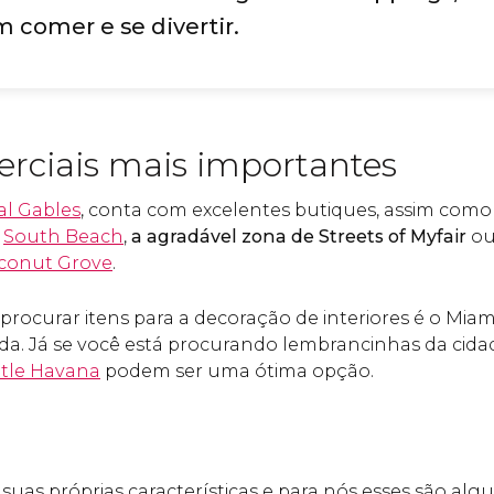
 comer e se divertir.
rciais mais importantes
al Gables
, conta com excelentes butiques, assim como
m
South Beach
,
a agradável zona de Streets of Myfair
ou
conut Grove
.
rocurar itens para a decoração de interiores é o Miami
a. Já se você está procurando lembrancinhas da cida
ttle Havana
podem ser uma ótima opção.
uas próprias características e para nós esses são al