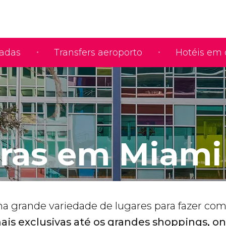
iadas
Transfers aeroporto
Hotéis em 
ras em Miami
 grande variedade de lugares para fazer com
mais exclusivas até os grandes shoppings, o