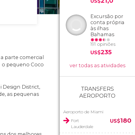
21,0
US$
Excursão por
conta própria
às ilhas
Bahamas
191 opiniões
235
US$
 a parte comercial
 o pequeno Coco
ver todas as atividades
 Design District,
TRANSFERS
de, as pequenas
AEROPORTO
Aeroporto de Miami
180
Fort
US$
Lauderdale
guns dos melhores