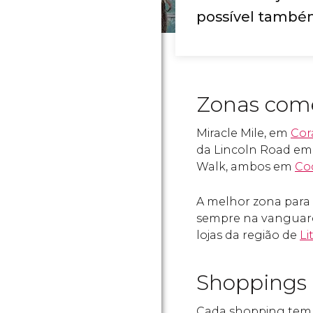
possível também
Zonas come
Miracle Mile, em
Cor
da Lincoln Road e
Walk, ambos em
Co
A melhor zona para p
sempre na vanguard
lojas da região de
Li
Shoppings
Cada shopping tem s