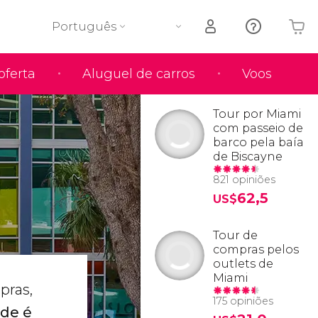
Português
oferta
Aluguel de carros
Voos
O seu carrinho está vazio
Tour por Miami
com passeio de
barco pela baía
de Biscayne
821 opiniões
62,5
US$
Tour de
compras pelos
outlets de
Miami
pras,
175 opiniões
nde é