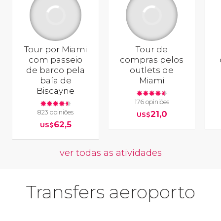
Tour por Miami
Tour de
com passeio
compras pelos
de barco pela
outlets de
baía de
Miami
Biscayne
176 opiniões
823 opiniões
21,0
US$
62,5
US$
ver todas as atividades
Transfers aeroporto