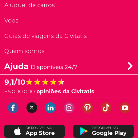
Aluguel de carros
Voos
Guias de viagens da Civitatis
Quem somos
Ajuda
Disponíveis 24/7
★★★★★
★★★★★
9,1/10
+
5.000.000
opiniões da Civitatis
DISPONÍVEL NA
DISPONÍVEL NO
App Store
Google Play