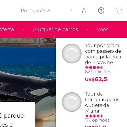
Português
oferta
Aluguel de carros
Voos
O seu carrinho está vazio
Tour por Miami
com passeio de
barco pela baía
de Biscayne
823 opiniões
62,5
US$
Tour de
compras pelos
outlets de
Miami
O parque
176 opiniões
ões e