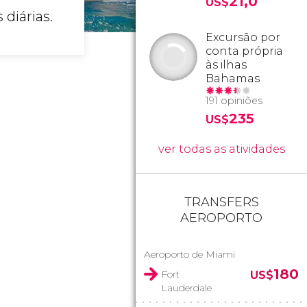
21,0
US$
diárias.
Excursão por
conta própria
às ilhas
Bahamas
191 opiniões
235
US$
ver todas as atividades
TRANSFERS
AEROPORTO
Aeroporto de Miami
180
Fort
US$
Lauderdale