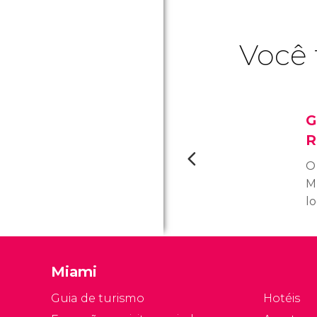
Você 
G
R
O
M
l
a
do
p
Miami
r
q
Guia de turismo
Hotéis
hi