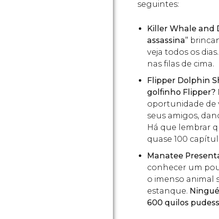
seguintes:
Killer Whale and
assassina”
brincan
veja todos os dia
nas filas de cima.
Flipper Dolphin 
golfinho Flipper?
oportunidade de v
seus amigos, dan
Há que lembrar 
quase 100 capítul
Manatee Present
conhecer um pouc
o imenso animal 
estanque.
Ningué
600 quilos pudess