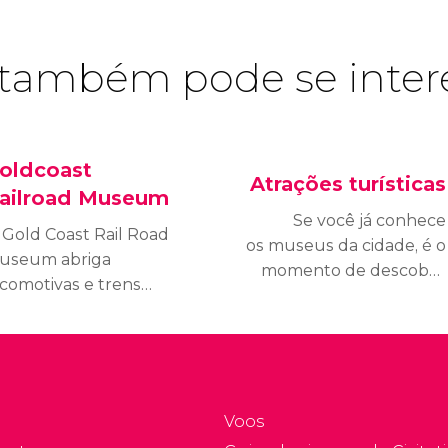
também pode se inter
oldcoast
Atrações turísticas
ailroad Museum
Se você já conhece
 Gold Coast Rail Road
os museus da cidade, é o
useum abriga
momento de descobrir
ocomotivas e trens
as melhores atrações
ntigos da época
turísticas e tudo o que a
urada da ferrovia,
cidade oferece para seus
erfeitamente
visitantes.
estaurados, permitindo
ue você descubra a
Voos
stória dos Estados