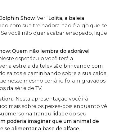
 Dolphin Show
: Ver
“Lolita, a baleia
do com sua treinadora não é algo que se
s. Se você não quer acabar ensopado, fique
Show
:
Quem não lembra do adorável
Neste espetáculo você terá a
er a estrela da televisão brincando com
do saltos e caminhando sobre a sua calda.
que nesse mesmo cenário foram gravados
os da série de TV.
ation
: Nesta apresentação você irá
o mais sobre os peixes-bois enquanto vê
submerso na tranquilidade do seu
m poderia imaginar que um animal de
e se alimentar a base de alface.