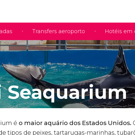
iadas
Transfers aeroporto
Hotéis em 
 Seaquarium
rium é
o maior aquário dos Estados Unidos.
de tipos de peixes, tartarugas-marinhas, tubar