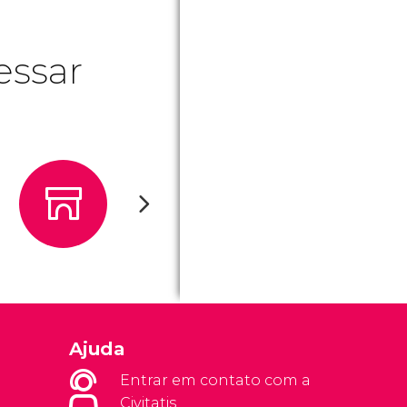
essar
Ajuda
Entrar em contato com a
Civitatis