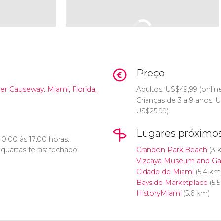
Preço
r Causeway. Miami, Florida,
Adultos:
US$
49,99 (onlin
Crianças de 3 a 9 anos:
U
US$
25,99).
Lugares próximo
10:00 às 17:00 horas.
quartas-feiras: fechado.
Crandon Park Beach
(3 
Vizcaya Museum and Ga
Cidade de Miami
(5.4 km
Bayside Marketplace
(5.
HistoryMiami
(5.6 km)