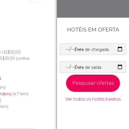
HOTÉIS EM OFERTA
Data de chegada
e
US$
35,99)
S$
39,99 (online
Data de saída
s
Pesquisar ofertas
km)
rdens
(4.7 km)
Ver todos os hotéis baratos
)
5 km)