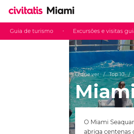
Guia de turismo
Excursões e visitas gu
O que ver
Top 10
Miami
O Miami Seaqua
abriga centenas 