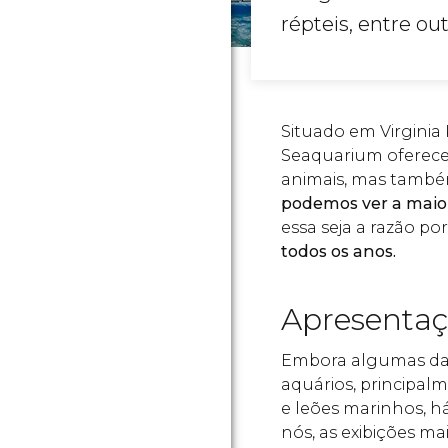
répteis, entre ou
Situado em Virginia 
Seaquarium oferece
animais, mas também
podemos ver a maio
essa seja a razão po
todos os anos.
Apresentaç
Embora algumas das
aquários, principal
e leões marinhos, h
nós, as exibições m