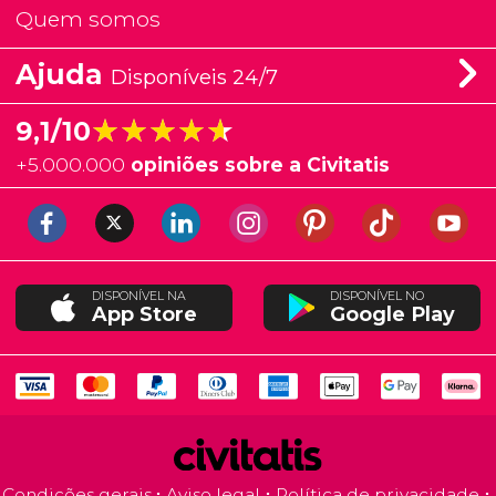
Quem somos
Ajuda
Disponíveis 24/7
★★★★★
★★★★★
9,1/10
+
5.000.000
opiniões sobre a Civitatis
DISPONÍVEL NA
DISPONÍVEL NO
App Store
Google Play
Condições gerais
Aviso legal
Política de privacidade