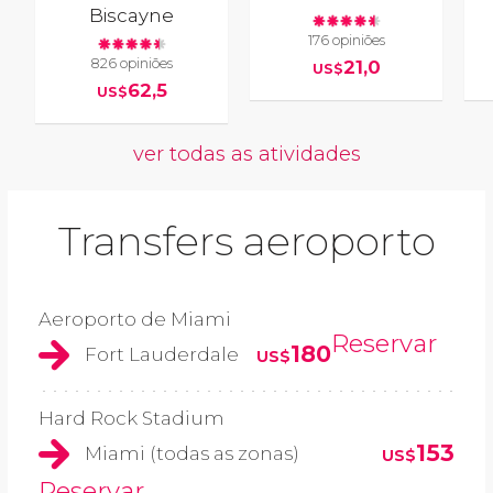
Biscayne
176 opiniões
826 opiniões
21,0
US$
62,5
US$
ver todas as atividades
Transfers aeroporto
Aeroporto de Miami
Reservar
180
Fort Lauderdale
US$
Hard Rock Stadium
153
Miami (todas as zonas)
US$
Reservar