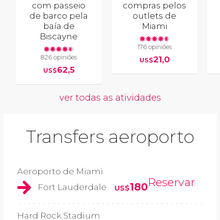
com passeio
compras pelos
de barco pela
outlets de
baía de
Miami
Biscayne
176 opiniões
826 opiniões
21,0
US$
62,5
US$
ver todas as atividades
Transfers aeroporto
Aeroporto de Miami
Reservar
180
Fort Lauderdale
US$
Hard Rock Stadium