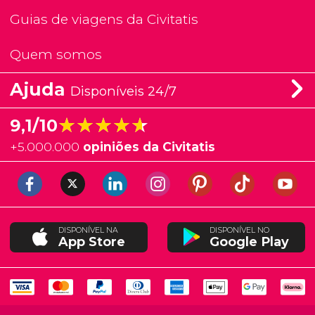
Guias de viagens da Civitatis
Quem somos
Ajuda
Disponíveis 24/7
★★★★★
★★★★★
9,1/10
+
5.000.000
opiniões da Civitatis
DISPONÍVEL NA
DISPONÍVEL NO
App Store
Google Play