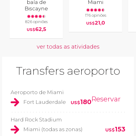
baía de
Miami
Biscayne
176 opiniões
826 opiniões
21,0
US$
62,5
US$
ver todas as atividades
Transfers aeroporto
Aeroporto de Miami
Reservar
180
Fort Lauderdale
US$
Hard Rock Stadium
153
Miami (todas as zonas)
US$