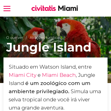
O que ver
Atrações turísticas
Jungle Island
Situado em Watson Island, entre
Miami City
e
Miami Beach
, Jungle
Island
é um zoológico com um
ambiente privilegiado.
Simula uma
selva tropical onde você irá viver
uma grande aventura.