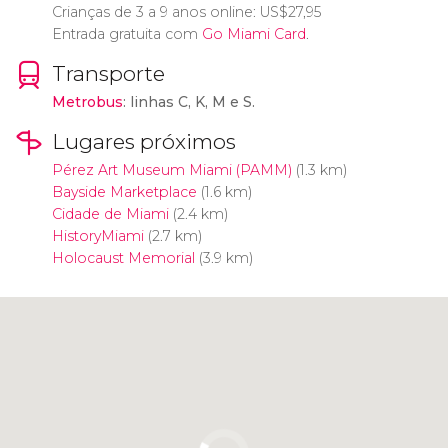
Crianças de 3 a 9 anos online:
US$
27,95
Entrada gratuita com
Go Miami Card
.
Transporte
Metrobus
:
linhas C, K, M e S
.
Lugares próximos
Pérez Art Museum Miami (PAMM)
(1.3 km)
Bayside Marketplace
(1.6 km)
Cidade de Miami
(2.4 km)
HistoryMiami
(2.7 km)
Holocaust Memorial
(3.9 km)
Clique para usar o mapa