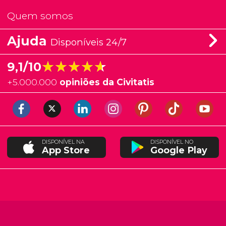
Quem somos
Ajuda
Disponíveis 24/7
★★★★★
★★★★★
9,1/10
+
5.000.000
opiniões da Civitatis
DISPONÍVEL NA
DISPONÍVEL NO
App Store
Google Play