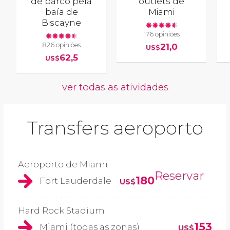
de barco pela
outlets de
baía de
Miami
Biscayne
176 opiniões
826 opiniões
21,0
US$
62,5
US$
ver todas as atividades
Transfers aeroporto
Aeroporto de Miami
Reservar
180
Fort Lauderdale
US$
Hard Rock Stadium
153
Miami (todas as zonas)
US$