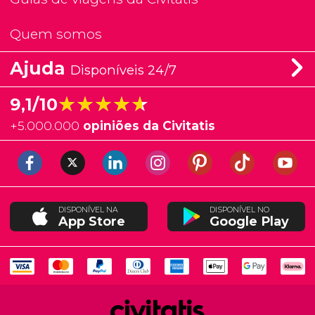
Quem somos
Ajuda
Disponíveis 24/7
★★★★★
★★★★★
9,1/10
+
5.000.000
opiniões da Civitatis
DISPONÍVEL NA
DISPONÍVEL NO
App Store
Google Play