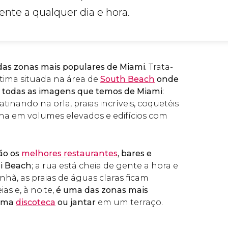
nte a qualquer dia e hora.
das zonas mais populares de Miami.
Trata-
tima situada na área de
South Beach
onde
e todas as imagens que temos de Miami
:
atinando na orla, praias incríveis, coquetéis
tina em volumes elevados e edifícios com
ão os
melhores restaurantes
, bares e
i Beach
; a rua está cheia de gente a hora e
nhã, as praias de águas claras ficam
s e, à noite,
é uma das zonas mais
 uma
discoteca
ou jantar
em um terraço.