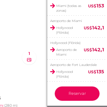
153
Miami (todas as
US$
zonas)
Aeroporto de Miami
142,1
Hollywood
US$
(Flórida)
Hollywood (Flórida)
142,1
Aeroporto de
US$
1
Miami
Aeroporto de Fort Lauderdale
135
Hollywood
US$
(Flórida)
Reservar
s
mi
(280 m)