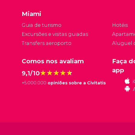
Miami
Guia de turismo
Hotéis
Excursões e visitas guiadas
Apartam
Transfers aeroporto
Aluguel 
Comos nos avaliam
Faça d
app
★★★★★
★★★★★
9,1/10
+
5.000.000
opiniões sobre a Civitatis