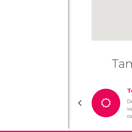
Tam
T
D
vi
os
im
re