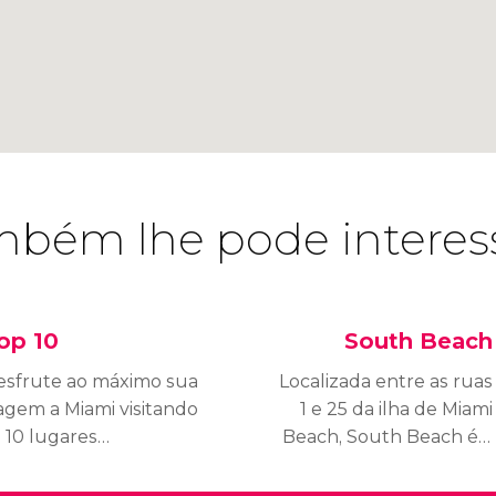
bém lhe pode interes
op 10
South Beach
esfrute ao máximo sua
Localizada entre as ruas
agem a Miami visitando
1 e 25 da ilha de Miami
 10 lugares
Beach, South Beach é a
prescindíveis da
praia mais disputada e
gião.
famosa de Miami. Trata-