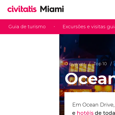
Guia de turismo
Excursões e visitas gu
O que ver
Top 10
Ocean
Em Ocean Drive
e
hotéis
de tod