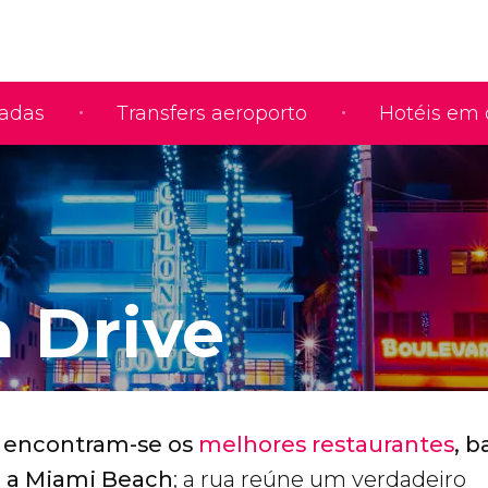
iadas
Transfers aeroporto
Hotéis em 
 Drive
,
encontram-se os
melhores restaurantes
, b
a a Miami Beach
; a rua reúne um verdadeiro