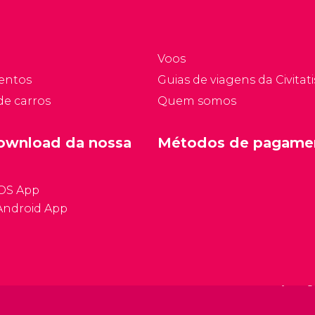
se de um dos lugares da
moda da cidade, onde as
pessoas vão para ver e
Voos
ser vistas, por isso está
entos
Guias de viagens da Civitati
sempre cheia de gente
de carros
Quem somos
em busca de diversão.
ownload da nossa
Métodos de pagame
iOS App
Android App
Condições ge