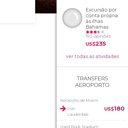
Excursão por
conta própria
às ilhas
Bahamas
190 opiniões
235
US$
ver todas as atividades
TRANSFERS
AEROPORTO
Aeroporto de Miami
180
Fort
US$
Lauderdale
Hard Rock Stadium