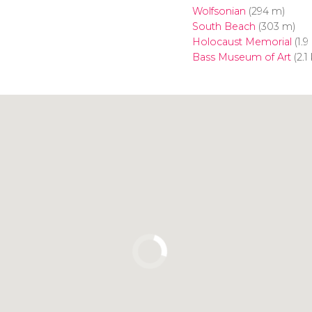
Wolfsonian
(294 m)
South Beach
(303 m)
Holocaust Memorial
(1.9
Bass Museum of Art
(2.1
Clique para usar o mapa