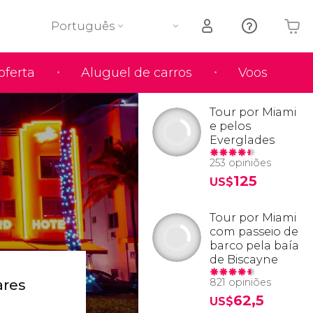
Português
oferta
Aluguel de carros
Voos
O seu carrinho está vazio
Tour por Miami
e pelos
Everglades
253 opiniões
125
US$
Tour por Miami
com passeio de
barco pela baía
de Biscayne
821 opiniões
ares
62,5
US$